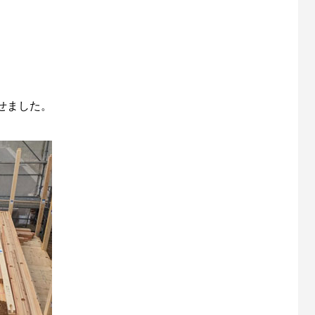
。
せました。