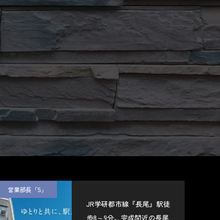
営業部長「S」
JR学研都市線『長尾』駅徒
歩8～9分。完成間近の長尾