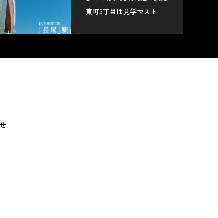
東町3丁目は見学マスト物
件です！
せ