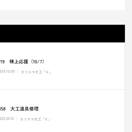
219 棟上応援（10/7）
019.10.09
カリスマ大工「Ｋ」
458 大工道具修理
023.05.10
カリスマ大工「Ｋ」