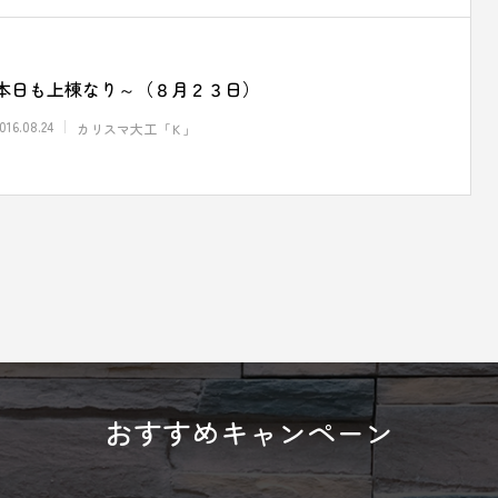
本日も上棟なり～（８月２３日）
016.08.24
カリスマ大工「Ｋ」
おすすめキャンペーン