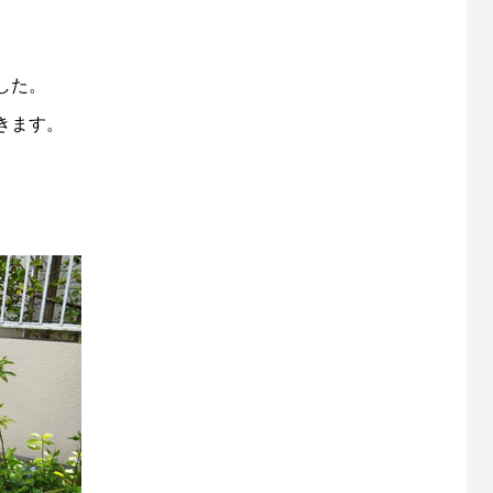
した。
きます。
、