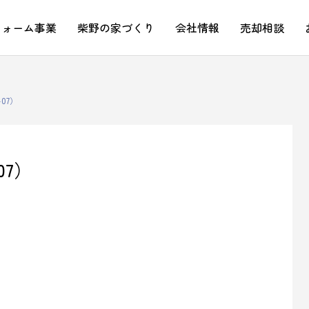
フォーム事業
柴野の家づくり
会社情報
売却相談
07）
07）