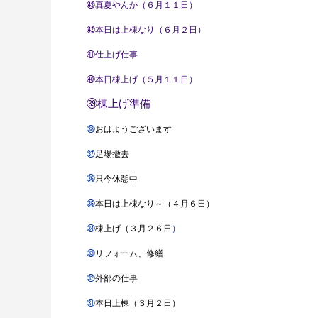
㊸
真夏やんか（６月１１日）
㊷
本日は上棟なり（６月２日）
㊶
仕上げ仕事
㊵
本日棟上げ（５月１１日）
㊴
棟上げ準備
㊳
おはようございます
㊲
足場撤去
㊱
只今休憩中
㉟
本日は上棟なり～（４月６日）
㉞
棟上げ（３月２６日
）
㉝
リフォーム、修繕
㉜
外部の仕事
㉛
本日上棟（３月２日）