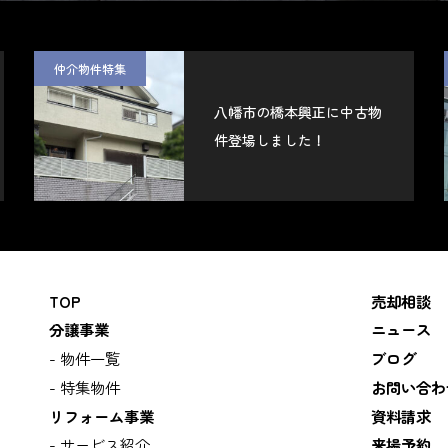
仲介物件特集
八幡市の橋本興正に中古物
件登場しました！
TOP
売却相談
分譲事業
ニュース
物件一覧
ブログ
特集物件
お問い合わ
リフォーム事業
資料請求
サービス紹介
来場予約