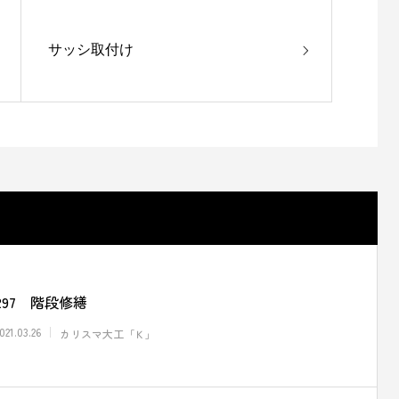
サッシ取付け
297 階段修繕
021.03.26
カリスマ大工「Ｋ」