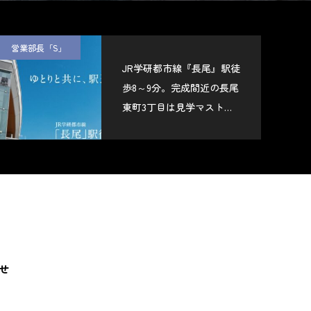
営業部長「S」
JR学研都市線『長尾』駅徒
歩8～9分。完成間近の長尾
東町3丁目は見学マスト物
件です！
せ