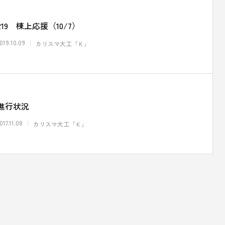
219 棟上応援（10/7）
019.10.09
カリスマ大工「Ｋ」
進行状況
017.11.08
カリスマ大工「Ｋ」